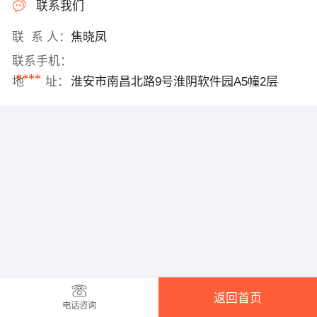
联系我们
联 系 人：
焦晓凤
联系手机：
****
地 址：
淮安市南昌北路9号淮阴软件园A5幢2层
返回首页
电话咨询